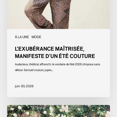
À LA UNE
MODE
L’EXUBÉRANCE MAÎTRISÉE,
MANIFESTE D’UN ÉTÉ COUTURE
Audacieux, théâtral, affranchi : le vestiaire de l’été 2026 s’impose sans
détour. Sarouel couture, jupes…
juin 30, 2026
Lorsque
le