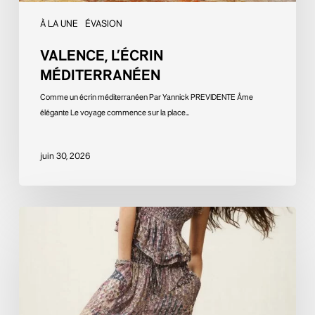
À LA UNE
ÉVASION
VALENCE, L’ÉCRIN
MÉDITERRANÉEN
Comme un écrin méditerranéen Par Yannick PREVIDENTE Âme
élégante Le voyage commence sur la place…
juin 30, 2026
L’exubérance
maîtrisée,
manifeste
d’un
été
couture