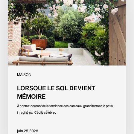
sol
devient
mémoire
MAISON
LORSQUE LE SOL DEVIENT
MÉMOIRE
À contre-courant de la tendance des carreaux grand format, le patio
imaginé par Cécile célèbre…
juin 25, 2026