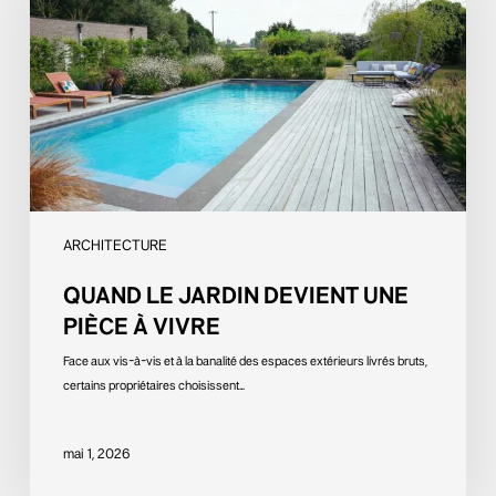
devient
une
pièce
à
vivre
ARCHITECTURE
QUAND LE JARDIN DEVIENT UNE
PIÈCE À VIVRE
Face aux vis-à-vis et à la banalité des espaces extérieurs livrés bruts,
certains propriétaires choisissent…
mai 1, 2026