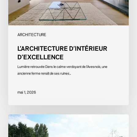
ARCHITECTURE
L’ARCHITECTURE D’INTÉRIEUR
D’EXCELLENCE
Lumière retrouvée Dans le calme verdoyant de l’Avesnois, une
ancienne ferme renaît de ses ruines…
mai 1, 2026
Quand
le
jardin