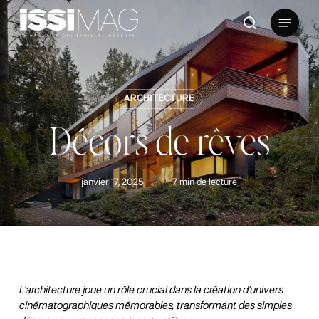
Skip
Menu
to
rechercher
main
content
ARCHITECTURE
Décors de rêves
janvier 17, 2025
7 min de lecture
L’architecture joue un rôle crucial dans la création d’univers
cinématographiques mémorables, transformant des simples