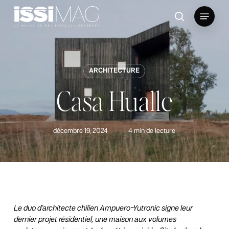
Skip
Menu
to
rechercher
main
content
ARCHITECTURE
Casa Hualle
décembre 19, 2024
4 min de lecture
Le duo d’architecte chilien Ampuero-Yutronic signe leur
dernier projet résidentiel, une maison aux volumes