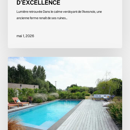
D’EXCELLENCE
Lumière retrouvée Dans le calme verdoyant de l’Avesnois, une
ancienne ferme renaît de ses ruines…
mai 1, 2026
Quand
le
jardin
devient
une
pièce
à
vivre