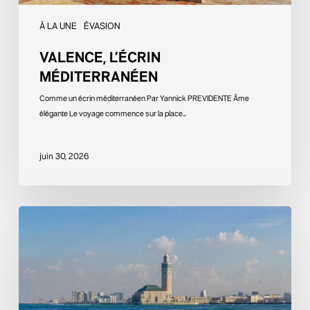
À LA UNE
ÉVASION
VALENCE, L’ÉCRIN
MÉDITERRANÉEN
Comme un écrin méditerranéen Par Yannick PREVIDENTE Âme
élégante Le voyage commence sur la place…
juin 30, 2026
Royal
Air
Maroc
reprend
son
envol
depuis