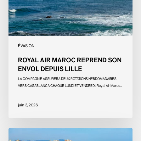
Lille
ÉVASION
ROYAL AIR MAROC REPREND SON
ENVOL DEPUIS LILLE
LA COMPAGNIE ASSURERA DEUX ROTATIONS HEBDOMADAIRES
VERS CASABLANCA CHAQUE LUNDI ET VENDREDI. Royal Air Maroc…
juin 3, 2026
Biarritz,
Riviera