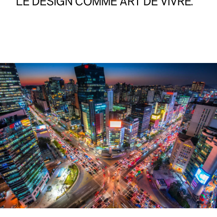
"LE
DESIGN
COMME
ART
DE
VIVRE."