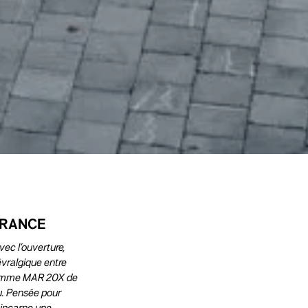
FRANCE
c l’ouverture,
évralgique entre
ogramme MAR 20X de
au. Pensée pour