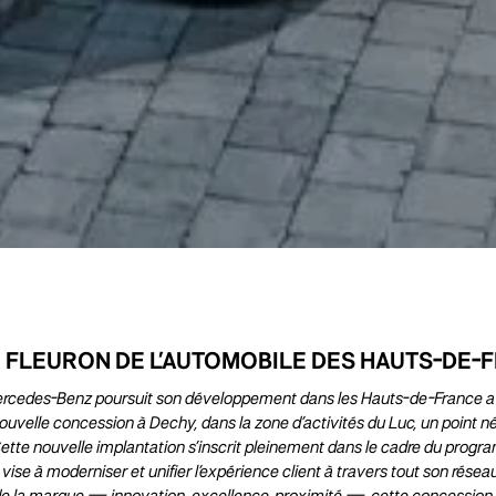
 FLEURON DE L’AUTOMOBILE DES HAUTS-DE-
cedes-Benz poursuit son développement dans les Hauts-de-France ave
ouvelle concession à Dechy, dans la zone d’activités du Luc, un point n
ette nouvelle implantation s’inscrit pleinement dans le cadre du pr
ise à moderniser et unifier l’expérience client à travers tout son rése