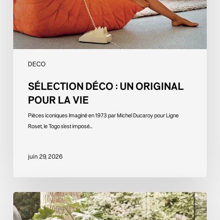
DECO
SÉLECTION DÉCO : UN ORIGINAL
POUR LA VIE
Pièces iconiques Imaginé en 1973 par Michel Ducaroy pour Ligne
Roset, le Togo s’est imposé…
juin 29, 2026
Sélection
Déco
: