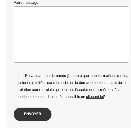
Votre message
Close
Close
Close
Close
Close
Close
En validant ma demande, j'accepte que les informations saisies
www.mementomori-shop.com
www.designetsolutions.fr
www.madeindesign.fr
www.littleandtall.fr
www.nu.com
www.yellowkorner.com
soient exploitées dans le cadre de la demande de contact et de la
122 Rue Esquermoise, 59800 Lille
39-45 Rue Nationale, 59000 Lille
93 Av. Le Corbusier, 59800 Lille
12/14 Rue de la Clef, 59000 Lille
7-11 Rue Thiers, 59000 Lille
1 Rue Lepelletier, 59800 Lille
relation commerciale qui peut en découler conformément à la
politique de confidentialité accessible en
cliquant ici
*