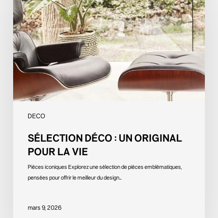
un
original
pour
la
vie
DECO
SÉLECTION DÉCO : UN ORIGINAL
POUR LA VIE
Pièces iconiques Explorez une sélection de pièces emblématiques,
pensées pour offrir le meilleur du design…
mars 9, 2026