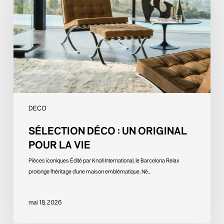
original
pour
la
vie
DECO
SÉLECTION DÉCO : UN ORIGINAL
POUR LA VIE
Pièces iconiques Édité par Knoll International, le Barcelona Relax
prolonge l'héritage d'une maison emblématique. Né…
mai 18, 2026