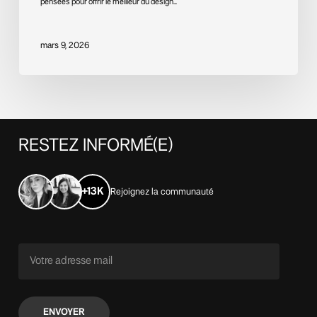
pensées pour offrir le meilleur du design…
mars 9, 2026
RESTEZ
INFORMÉ(E)
+13K
Rejoignez la communauté