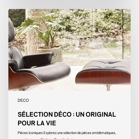
Sélection
Déco
:
un
original
pour
la
vie
DECO
SÉLECTION DÉCO : UN ORIGINAL
POUR LA VIE
Pièces iconiques Explorez une sélection de pièces emblématiques,