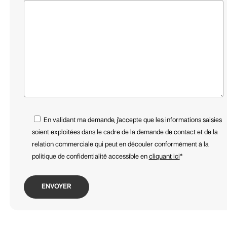
Close
Close
Close
Close
Close
Close
Close
Close
En validant ma demande, j'accepte que les informations saisies
www.diptyqueparis.com
www.yellowkorner.com
www.mouflette.com
www.laredoute.com
www.zara.com
soient exploitées dans le cadre de la demande de contact et de la
www.madeindesign.com
www.mementomori.com
www.madeindesign.com
4 Rue des Chats Bossus, 59800 Lille
122 Rue Esquermoise, 59800 Lille
Rue de la Bourse 21, 59800 Lille
1 Rue Lepelletier, 59800 Lille
41 Rue Basse, 59800 Lille
relation commerciale qui peut en découler conformément à la
politique de confidentialité accessible en
cliquant ici
*