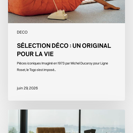
DECO
SÉLECTION DÉCO : UN ORIGINAL
POUR LA VIE
Pièces iconiques Imaginé en 1973 par Michel Ducaroy pour Ligne
Roset, le Togo s’est imposé…
juin 29, 2026
Sélection
Déco
:
un