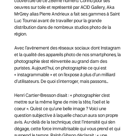
couverture de ce 28ème numéro. Connu pour ses
oeuvres sur toile et représenté par ACID Gallery, Aka
MrGrey alias Pierre Andrieux a fait ses gammes à Saint
Luc Tournai avant de travailler pour la grande
distribution dans de nombreux studios photo de la
région.
Avec l’avènement des réseaux sociaux dont Instagram
et la qualité des appareils photo de nos smartphones, la
photographie s’est réinventée au grand dam des
puristes. Aujourd’hui, on photographie ce qui est
« instagrammable » et on l’expose à plus d’un milliard
d’utilisateurs. De quoi s’interroger, mais passons…
Henri Cartier-Bresson disait : « photographier c’est
mettre sur la même ligne de mire la tête, l’oeil et le
coeur ». Qu’est ce qu’une belle image ? Voici une
question subjective à laquelle chacun aura son propre
avis. Au-delà de la technique, c’est l’intensité qui s’en
dégage, cette force immaîtrisable qui vous prend et qui
suspend le temps. Ralph Gibson déclarait : « une