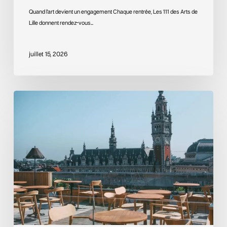
Quand l'art devient un engagement Chaque rentrée, Les 111 des Arts de
Lille donnent rendez-vous…
juillet 15, 2026
Le
Toit-
Terrasse
du
Grand
Hôtel
Bellevue,
Lille
prend
de
la
hauteur