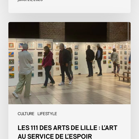
juillet 20, 2026
Les
111
des
arts
de
Lille
:
L’art
au
service
de
l’espoir
CULTURE
LIFESTYLE
LES 111 DES ARTS DE LILLE : L’ART
AU SERVICE DE L’ESPOIR