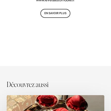
www.levelsautomobile.fr
EN SAVOIR PLUS
Découvrez aussi
Crémoir
:
la