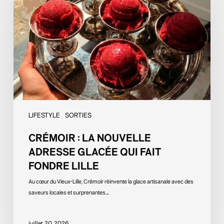
nouvelle
adresse
glacée
qui
fait
fondre
Lille
LIFESTYLE
SORTIES
CRÉMOIR : LA NOUVELLE
ADRESSE GLACÉE QUI FAIT
FONDRE LILLE
Au cœur du Vieux-Lille, Crémoir réinvente la glace artisanale avec des
saveurs locales et surprenantes.…