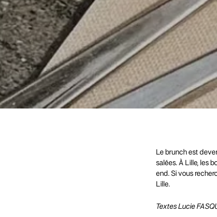
Le brunch est deve
salées. À Lille, le
end. Si vous recher
Lille.
Textes Lucie FAS