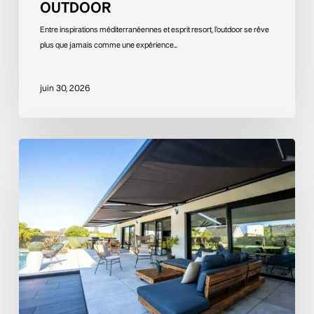
OUTDOOR
Entre inspirations méditerranéennes et esprit resort, l’outdoor se rêve
plus que jamais comme une expérience…
juin 30, 2026
Le
store
banne,
l’atout
chic
de
vos
extérieurs