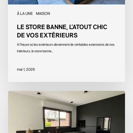
À LA UNE
MAISON
LE STORE BANNE, L’ATOUT CHIC
DE VOS EXTÉRIEURS
À l’heure où les extérieurs deviennent de véritables extensions de nos
intérieurs, le store banne…
mai 1, 2026
Le
noir
comme
signature