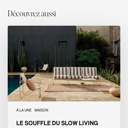
Découvrez aussi
Le
souffle
du
slow
living
outdoor
À LA UNE
MAISON
LE SOUFFLE DU SLOW LIVING