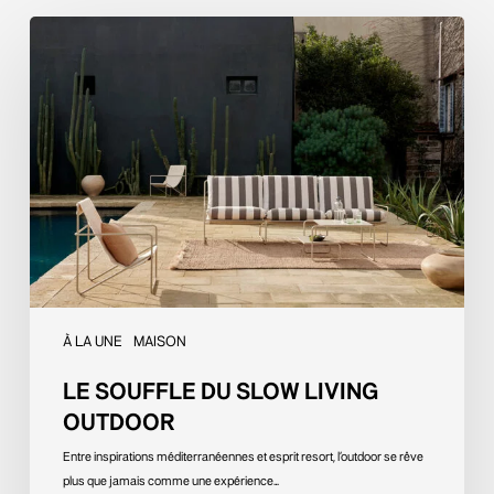
Le
souffle
du
slow
living
outdoor
À LA UNE
MAISON
LE SOUFFLE DU SLOW LIVING
OUTDOOR
Entre inspirations méditerranéennes et esprit resort, l’outdoor se rêve
plus que jamais comme une expérience…