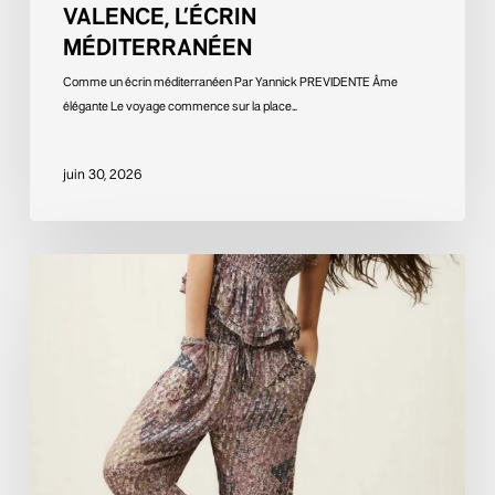
VALENCE, L’ÉCRIN
MÉDITERRANÉEN
Comme un écrin méditerranéen Par Yannick PREVIDENTE Âme
élégante Le voyage commence sur la place…
juin 30, 2026
L’exubérance
maîtrisée,
manifeste
d’un
été
couture