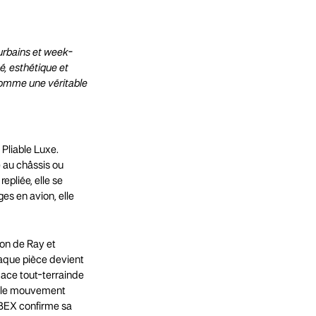
urbains et week-
é, esthétique et
comme une véritable
 Pliable Luxe.
e au châssis ou
epliée, elle se
es en avion, elle
ion de Ray et
haque pièce devient
dace tout-terrainde
it le mouvement
YBEX confirme sa