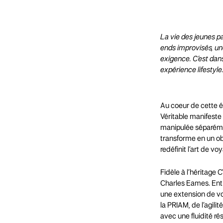
La vie des jeunes p
ends improvisés, une
exigence. C’est da
expérience lifestyle
Au coeur de cette év
Véritable manifeste 
manipulée séparément
transforme en un ob
redéfinit l’art de v
Fidèle à l’héritage 
Charles Eames. Entr
une extension de vo
la PRIAM, de l’agil
avec une fluidité r