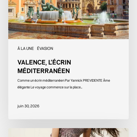
À LA UNE
ÉVASION
VALENCE, L’ÉCRIN
MÉDITERRANÉEN
Comme un écrin méditerranéen Par Yannick PREVIDENTE Âme
élégante Le voyage commence sur la place…
juin 30, 2026
L’exubérance