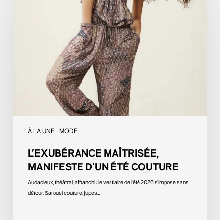
maîtrisée,
manifeste
d’un
été
couture
À LA UNE
MODE
L’EXUBÉRANCE MAÎTRISÉE,
MANIFESTE D’UN ÉTÉ COUTURE
Audacieux, théâtral, affranchi : le vestiaire de l’été 2026 s’impose sans
détour. Sarouel couture, jupes…