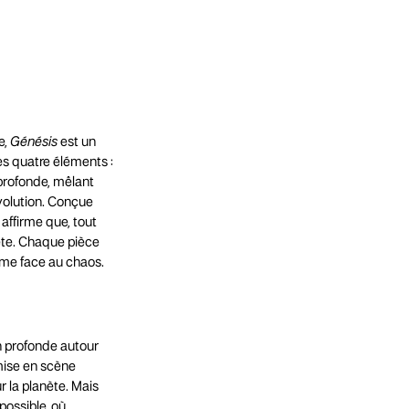
e,
Génésis
est un
es quatre éléments :
 profonde, mêlant
évolution. Conçue
affirme que, tout
pête. Chaque pièce
irme face au chaos.
on profonde autour
 mise en scène
r la planète. Mais
 possible, où