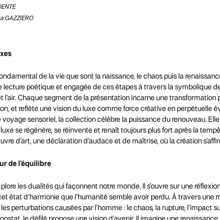
IDENTE
tta GAZZIERO
axes
 fondamental de la vie que sont la naissance, le chaos puis la renaissanc
e lecture poétique et engagée de ces étapes à travers la symbolique d
feu et l’air. Chaque segment de la présentation incarne une transformation
ion, et reflète une vision du luxe comme force créative en perpétuelle 
oyage sensoriel, la collection célèbre la puissance du renouveau. Elle 
luxe se régénère, se réinvente et renaît toujours plus fort après la tem
vre d’art, une déclaration d’audace et de maîtrise, où la création s’aff
r de l’équilibre
plore les dualités qui façonnent notre monde. Il s’ouvre sur une réflexi
al, cet état d’harmonie que l’humanité semble avoir perdu. À travers une
t les perturbations causées par l’homme : le chaos, la rupture, l’impact su
constat, le défilé propose une vision d’avenir. Il imagine une renaissance