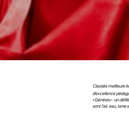
Classée meilleure é
d’excellence pédagog
«Génésis» : un défil
sont l’air, eau, terre 