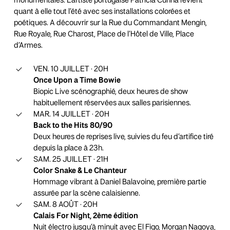
monumentales. L’artiste portugaise Patricia Cunha revient
quant à elle tout l’été avec ses installations colorées et
poétiques. A découvrir sur la Rue du Commandant Mengin,
Rue Royale, Rue Charost, Place de l’Hôtel de Ville, Place
d’Armes.
VEN. 10 JUILLET · 20H
Once Upon a Time Bowie
Biopic Live scénographié, deux heures de show
habituellement réservées aux salles parisiennes.
MAR. 14 JUILLET · 20H
Back to the Hits 80/90
Deux heures de reprises live, suivies du feu d’artifice tiré
depuis la place à 23h.
SAM. 25 JUILLET · 21H
Color Snake & Le Chanteur
Hommage vibrant à Daniel Balavoine, première partie
assurée par la scène calaisienne.
SAM. 8 AOÛT · 20H
Calais For Night, 2ème édition
Nuit électro jusqu’à minuit avec El Figo, Morgan Nagoya,