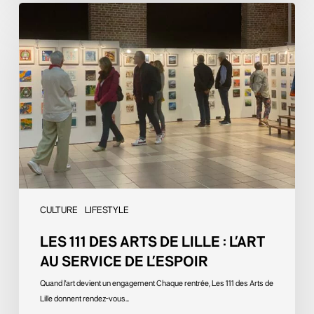
Les
111
des
arts
de
Lille
:
L’art
au
service
de
l’espoir
CULTURE
LIFESTYLE
LES 111 DES ARTS DE LILLE : L’ART
AU SERVICE DE L’ESPOIR
Quand l'art devient un engagement Chaque rentrée, Les 111 des Arts de
Lille donnent rendez-vous…