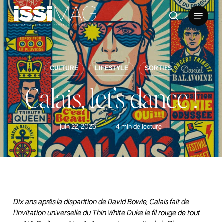
Skip
Menu
to
rechercher
main
content
CULTURE
LIFESTYLE
SORTIES
Calais, let’s dance !
juin 22, 2026
4 min de lecture
Dix ans après la disparition de David Bowie, Calais fait de
l’invitation universelle du Thin White Duke le fil rouge de tout