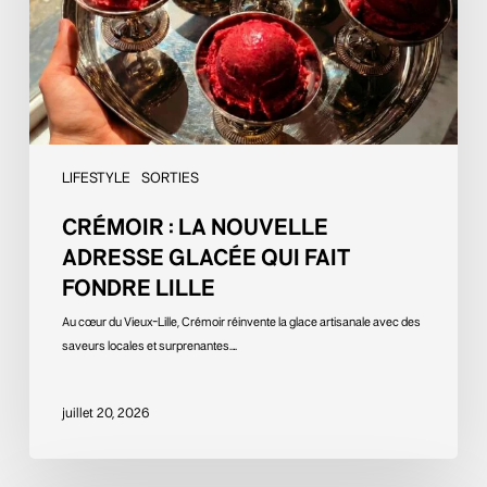
qui
fait
fondre
Lille
LIFESTYLE
SORTIES
CRÉMOIR : LA NOUVELLE
ADRESSE GLACÉE QUI FAIT
FONDRE LILLE
Au cœur du Vieux-Lille, Crémoir réinvente la glace artisanale avec des
saveurs locales et surprenantes.…
juillet 20, 2026