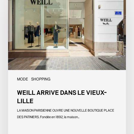
arrive
dans
le
Vieux-
Lille
MODE
SHOPPING
WEILL ARRIVE DANS LE VIEUX-
LILLE
LA MAISON PARISIENNE OUVRE UNE NOUVELLE BOUTIQUE PLACE
DES PATINIERS. Fondée en 1892, la maison…