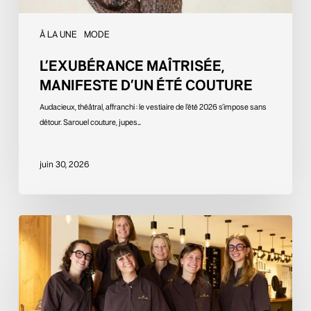
À LA UNE
MODE
L’EXUBÉRANCE MAÎTRISÉE,
MANIFESTE D’UN ÉTÉ COUTURE
Audacieux, théâtral, affranchi : le vestiaire de l’été 2026 s’impose sans
détour. Sarouel couture, jupes…
juin 30, 2026
Quand
la
lunette
devient
déclaration
stylistique