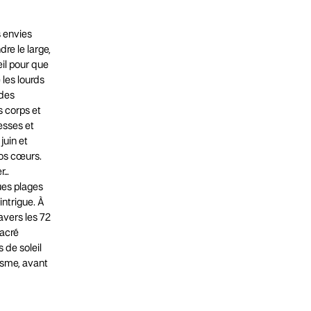
s envies
dre le large,
eil pour que
les lourds
 des
s corps et
messes et
juin et
nos cœurs.
er…
ues plages
intrigue. À
avers les 72
sacré
 de soleil
iasme, avant