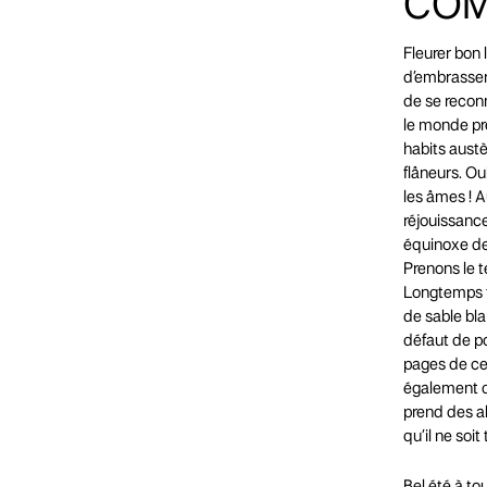
COM
Fleurer bon 
d’embrasser 
de se reconn
le monde pr
habits austè
flâneurs. Ou
les âmes ! A
réjouissance
équinoxe de
Prenons le t
Longtemps fe
de sable bla
défaut de po
pages de ce
également qu
prend des al
qu’il ne soit 
Bel été à to