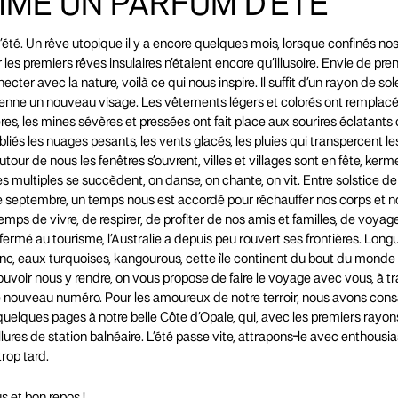
ME UN PARFUM D'ÉTÉ
l’été. Un rêve utopique il y a encore quelques mois, lorsque confinés no
les premiers rêves insulaires n’étaient encore qu’illusoire. Envie de pren
ecter avec la nature, voilà ce qui nous inspire. Il suffit d’un rayon de sol
enne un nouveau visage. Les vêtements légers et colorés ont remplacé 
res, les mines sévères et pressées ont fait place aux sourires éclatants
bliés les nuages pesants, les vents glacés, les pluies qui transpercent le
utour de nous les fenêtres s’ouvrent, villes et villages sont en fête, ker
s multiples se succèdent, on danse, on chante, on vit. Entre solstice de 
 septembre, un temps nous est accordé pour réchauffer nos corps et 
emps de vivre, de respirer, de profiter de nos amis et familles, de voyag
rmé au tourisme, l’Australie a depuis peu rouvert ses frontières. Long
nc, eaux turquoises, kangourous, cette île continent du bout du monde 
uvoir nous y rendre, on vous propose de faire le voyage avec vous, à tr
 nouveau numéro. Pour les amoureux de notre terroir, nous avons con
elques pages à notre belle Côte d’Opale, qui, avec les premiers rayons
lures de station balnéaire. L’été passe vite, attrapons-le avec enthous
trop tard.
us et bon repos !