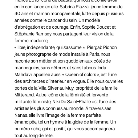
France 2015, icône de beauté, qui nous a confié avoir
enfin confiance en elle. Sabrina Piazza, jeune femme de
40 ans et maman monoparentale, lutte depuis plusieurs
années contre le cancer du sein. Un modèle
d’abnégation et de courage. Enfin, Sophie Doucet et
Stéphanie Ramsey nous partagent leur vision de la
femme moderne,
« libre, indépendante, qui s’assume ». Piergab Pichon,
jeune photographe de mode installé à Paris, nous
raconte son métier et son quotidien aux côtés de
mannequins, sans détours et sans tabous. Inda
Mahdavi, appellée aussi « Queen of colors », est l’une
des architectes d’intérieur en vogue. Elle nous ouvre les
portes de la Villa Silver au Muy, propriété de la famille
Mitterand. Autre icône de la féminité et fervente
militante féministe, Niki De Saint-Phalle est l’une des
artistes les plus connues au monde. À travers ses
Nanas, elle livre l’image de la femme parfaite,
émancipée, tel un hymne à la gloire de la femme. Un
numéro riche, gai et positif, qui vous accompagnera
tout au long de l’été.